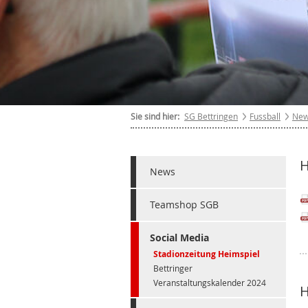
Sie sind hier:
SG Bettringen
Fussball
Ne
H
News
Teamshop SGB
Social Media
Stadionzeitung Heimspiel
Bettringer
Veranstaltungskalender 2024
H