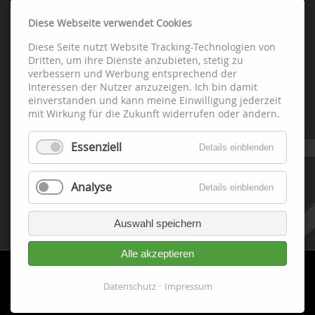
Diese Webseite verwendet Cookies
Diese Seite nutzt Website Tracking-Technologien von
Abteilungen
Dritten, um ihre Dienste anzubieten, stetig zu
verbessern und Werbung entsprechend der
Interessen der Nutzer anzuzeigen. Ich bin damit
Fussball
einverstanden und kann meine Einwilligung jederzeit
Handball
mit Wirkung für die Zukunft widerrufen oder ändern.
Leichtathletik
Essenziell
Schach
Details einblenden
Tennis
Tischtennis
Analyse
Details einblenden
Fitness-Gesundheit-Turnen
Volleyball
Auswahl speichern
Alle akzeptieren
Datenschutz
Impressum
Cookie-
Datenschutz
Impressum
Einwilligung