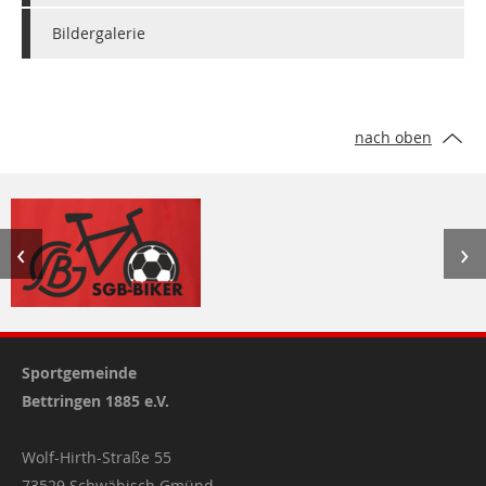
Bildergalerie
nach oben
‹
›
Sportgemeinde
Bettringen 1885 e.V.
Wolf-Hirth-Straße 55
73529 Schwäbisch Gmünd