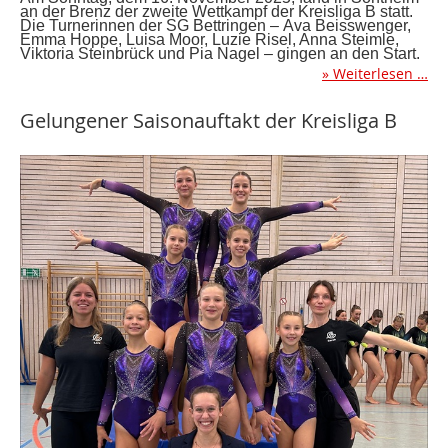
an der Brenz der zweite
Wettkampf der Kreisliga B statt.
Die Turnerinnen der SG Bettringen
–
Ava
Beisswenger,
Emma Hoppe, Luisa Moor, Luzie Risel, Anna Steimle,
Viktoria
Steinbrück und Pia Nagel
–
gingen an den Start.
Weiterlesen …
Gelungener Saisonauftakt der Kreisliga B