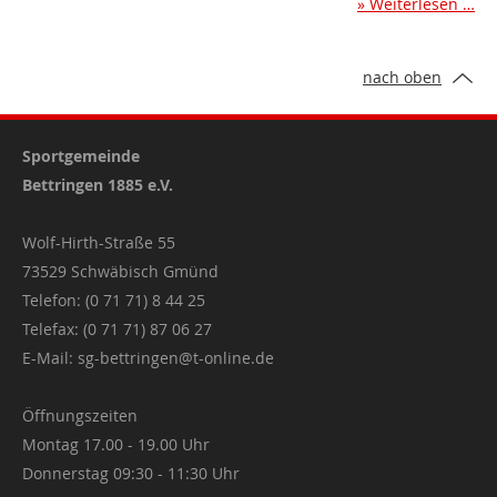
Weiterlesen …
nach oben
Sportgemeinde
Bettringen 1885 e.V.
Wolf-Hirth-Straße 55
73529 Schwäbisch Gmünd
Telefon: (0 71 71) 8 44 25
Telefax: (0 71 71) 87 06 27
E-Mail:
sg-bettringen@t-online.de
Öffnungszeiten
Montag 17.00 - 19.00 Uhr
Donnerstag 09:30 - 11:30 Uhr