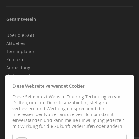
Gesamtverein
Über die SGB
Aktuelles
Terminplaner
Kontakte
Anmeldung
Beitragsordnung
Diese Webseite verwendet Cookies
Diese Seite nutzt Website Tracking-Technologien von
Abteilungen
Dritten, um ihre Dienste anzubieten, stetig zu
verbessern und Werbung entsprechend der
Interessen der Nutzer anzuzeigen. Ich bin damit
Fussball
einverstanden und kann meine Einwilligung jederzeit
Handball
mit Wirkung für die Zukunft widerrufen oder ändern.
Leichtathletik