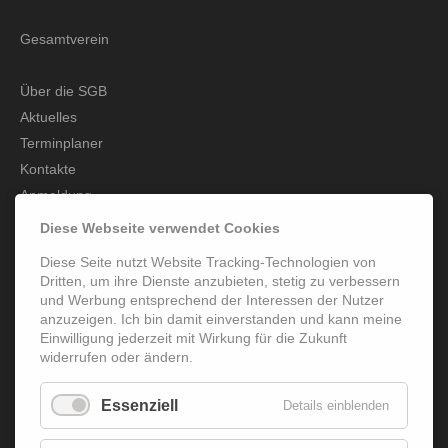
Gesamtverein
Über die SGB
Aktuelles
Terminplaner
Kontakte
Anmeldung
Beitragsordnung
Diese Webseite verwendet Cookies
Diese Seite nutzt Website Tracking-Technologien von
Dritten, um ihre Dienste anzubieten, stetig zu verbessern
und Werbung entsprechend der Interessen der Nutzer
Abteilungen
anzuzeigen. Ich bin damit einverstanden und kann meine
Einwilligung jederzeit mit Wirkung für die Zukunft
Fussball
widerrufen oder ändern.
Handball
Essenziell
Details einblenden
Leichtathletik
Schach