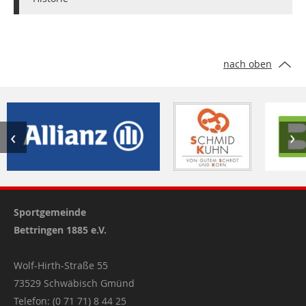
nach oben
‹
›
Sportgemeinde
Bettringen 1885 e.V.
Wolf-Hirth-Straße 55
73529 Schwäbisch Gmünd
Telefon: (0 71 71) 8 44 25