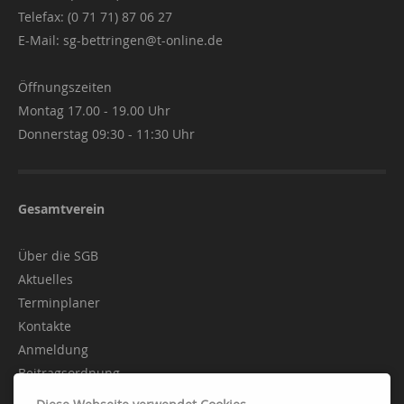
Telefax: (0 71 71) 87 06 27
E-Mail:
sg-bettringen@t-online.de
Öffnungszeiten
Montag 17.00 - 19.00 Uhr
Donnerstag 09:30 - 11:30 Uhr
Gesamtverein
Über die SGB
Aktuelles
Terminplaner
Kontakte
Anmeldung
Beitragsordnung