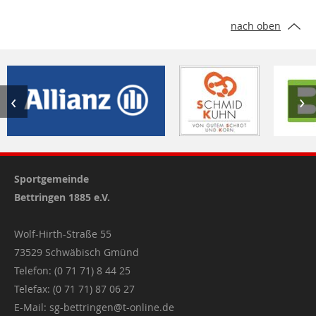
nach oben
‹
›
Sportgemeinde
Bettringen 1885 e.V.
Wolf-Hirth-Straße 55
73529 Schwäbisch Gmünd
Telefon: (0 71 71) 8 44 25
Telefax: (0 71 71) 87 06 27
E-Mail:
sg-bettringen@t-online.de