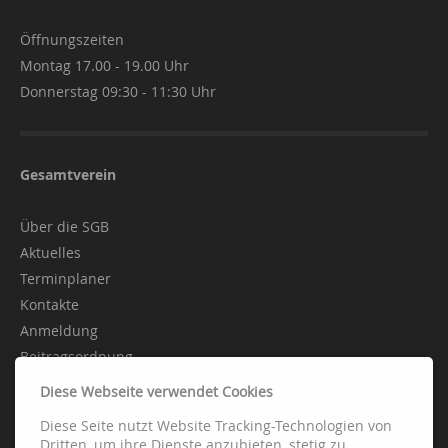
Öffnungszeiten
Montag 17.00 - 19.00 Uhr
Donnerstag 09:30 - 11:30 Uhr
Gesamtverein
Über die SGB
Aktuelles
Terminplaner
Kontakte
Anmeldung
Beitragsordnung
Diese Webseite verwendet Cookies
Diese Seite nutzt Website Tracking-Technologien von
Abteilungen
Dritten, um ihre Dienste anzubieten, stetig zu