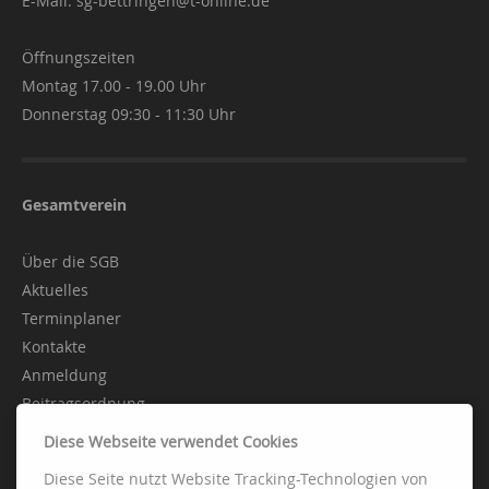
E-Mail:
sg-bettringen@t-online.de
Öffnungszeiten
Montag 17.00 - 19.00 Uhr
Donnerstag 09:30 - 11:30 Uhr
Gesamtverein
Über die SGB
Aktuelles
Terminplaner
Kontakte
Anmeldung
Beitragsordnung
Diese Webseite verwendet Cookies
Diese Seite nutzt Website Tracking-Technologien von