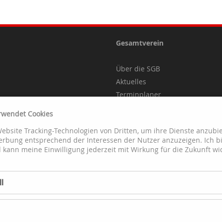
Gesamtverein
Über die SGB
Aktuelles
Terminplaner
Kontakte
rwendet Cookies
Anmeldung
Website Tracking-Technologien von Dritten, um ihre Dienste anzubie
Beitragsordnung
rbung entsprechend der Interessen der Nutzer anzuzeigen. Ich b
kann meine Einwilligung jederzeit mit Wirkung für die Zukunft wi
l