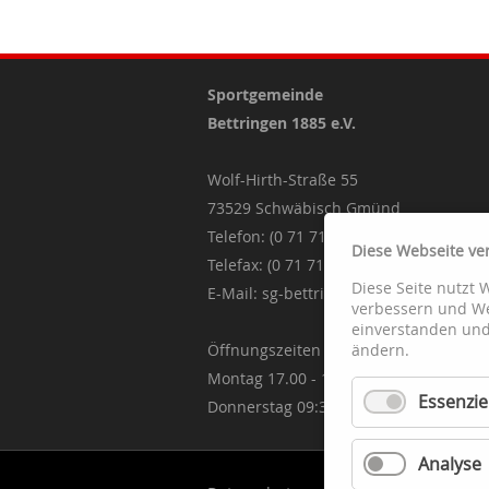
Sportgemeinde
Bettringen 1885 e.V.
Wolf-Hirth-Straße 55
73529 Schwäbisch Gmünd
Telefon: (0 71 71) 8 44 25
Diese Webseite ve
Telefax: (0 71 71) 87 06 27
Diese Seite nutzt 
E-Mail:
sg-bettringen@t-online.de
verbessern und We
einverstanden und 
Öffnungszeiten
ändern.
Montag 17.00 - 19.00 Uhr
Essenziel
Donnerstag 09:30 - 11:30 Uhr
Analyse