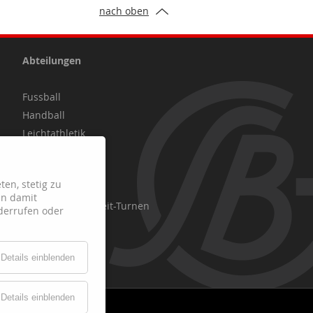
nach oben
Abteilungen
Fussball
Handball
Leichtathletik
Schach
Tennis
ten, stetig zu
Tischtennis
in damit
Fitness-Gesundheit-Turnen
derrufen oder
Volleyball
Details einblenden
Details einblenden