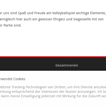
ür uns sind Spaß und Freude am Volleyballspiel wichtige Elemente,
enngleich hier auch ein gewisser Ehrgeiz und Siegeswille mit von
er Partie sind.
Gesamtverein
Über die SGB
rwendet Cookies
Aktuelles
Website Tracking-Technologien von Dritten, um ihre Dienste anzubie
Terminplaner
rbung entsprechend der Interessen der Nutzer anzuzeigen. Ich b
Kontakte
kann meine Einwilligung jederzeit mit Wirkung für die Zukunft wi
Anmeldung