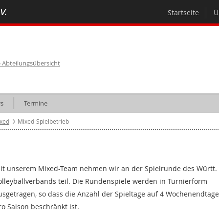
Startseite
Ü
Abteilungsübersicht
s
Termine
xed
Mixed-Spielbetrieb
it unserem Mixed-Team nehmen wir an der Spielrunde des Württ.
olleyballverbands teil. Die Rundenspiele werden in Turnierform
usgetragen, so dass die Anzahl der Spieltage auf 4 Wochenendtage
ro Saison beschränkt ist.