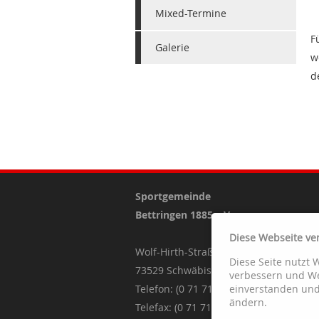
Mixed-Termine
F
Galerie
w
d
Sportgemeinde
Bettringen 1885 e.V.
Diese Webseite ve
Wolf-Hirth-Straße 55
Diese Seite nutzt 
73529 Schwäbisch Gmünd
verbessern und We
Telefon: (0 71 71) 8 44 25
einverstanden und 
ändern.
Telefax: (0 71 71) 87 06 27