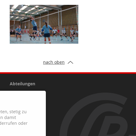
nach oben
Abteilungen
Fussball
Handball
ten, stetig zu
Leichtathletik
in damit
Schach
derrufen oder
Tennis