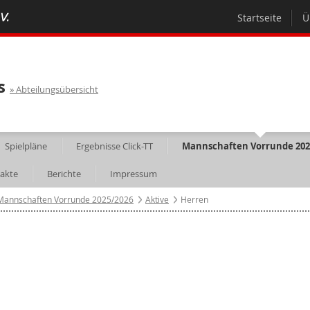
Startseite
Ü
s
Abteilungsübersicht
Spielpläne
Ergebnisse Click-TT
Mannschaften Vorrunde 202
akte
Berichte
Impressum
Mannschaften Vorrunde 2025/2026
Aktive
Herren