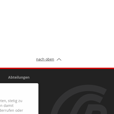
nach oben
Abteilungen
Fussball
Handball
ten, stetig zu
Leichtathletik
in damit
Schach
derrufen oder