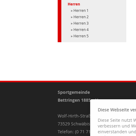
Herren
Herren 1
Herren 2
Herren 3
Herren 4
Herren 5
Sportgemeinde
Bettringen 1885 e.V.
Diese Webseite ve
Wolf-Hirth-Straße 55
Diese Seite nutzt 
73529 Schwäbisch Gmünd
verbessern und We
Telefon: (0 71 71) 8 44 25
einverstanden und 