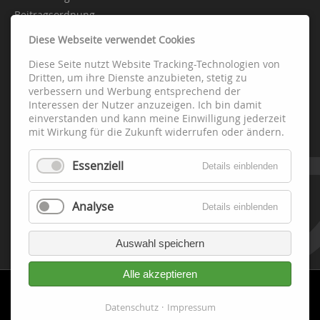
Beitragsordnung
Diese Webseite verwendet Cookies
Diese Seite nutzt Website Tracking-Technologien von
Abteilungen
Dritten, um ihre Dienste anzubieten, stetig zu
verbessern und Werbung entsprechend der
Interessen der Nutzer anzuzeigen. Ich bin damit
Fussball
einverstanden und kann meine Einwilligung jederzeit
Handball
mit Wirkung für die Zukunft widerrufen oder ändern.
Leichtathletik
Essenziell
Schach
Details einblenden
Tennis
Tischtennis
Analyse
Details einblenden
Fitness-Gesundheit-Turnen
Volleyball
Auswahl speichern
Alle akzeptieren
Datenschutz
Impressum
Cookie-
Datenschutz
Impressum
Einwilligung