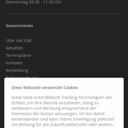
Donnerstag 09:30 - 11:30 Uhr
Gesamtverein
Über die SGB
Aktuelles
Terminplaner
Kontakte
Anmeldung
Beitragsordnung
Diese Webseite verwendet Cookies
Diese Seite nutzt Website Tracking-Technologien von
Abteilungen
Dritten, um ihre Dienste anzubieten, stetig zu
verbessern und Werbung entsprechend der
Interessen der Nutzer anzuzeigen. Ich bin damit
Fussball
einverstanden und kann meine Einwilligung jederzeit
Handball
mit Wirkung für die Zukunft widerrufen oder ändern.