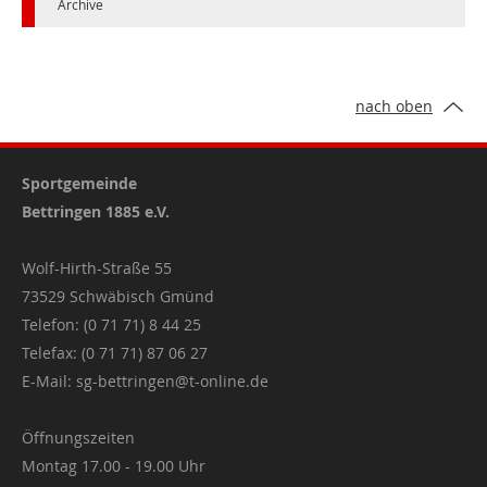
Archive
nach oben
Sportgemeinde
Bettringen 1885 e.V.
Wolf-Hirth-Straße 55
73529 Schwäbisch Gmünd
Telefon: (0 71 71) 8 44 25
Telefax: (0 71 71) 87 06 27
E-Mail:
sg-bettringen@t-online.de
Öffnungszeiten
Montag 17.00 - 19.00 Uhr