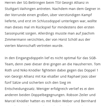
Herren der SG Bettringen
beim
TSV Georgii Allianz
in
S
tuttgart-Vaihingen
antreten.
Nachdem man dem Gegner in
der Vorrunde einen großen, über vierstündigen Kampf
lieferte
,
und erst im Schlussdoppel unterlegen war, wollte
man dieses mal im Rückspiel für mindestens den ersten
Saisonp
unkt sorgen. Allerdings musste man auf Joachim
Zimmermann verzichten, der von Horst Schöll aus der
vierten Mannschaft vertreten wurde.
I
n den Eingangsdoppeln
lief es
nicht optimal
für das SG
B
-
Team
, denn zwei
dieser drei gingen an die
Hausherren
.
Tom
Roth und Niko Knödler fighteten dabei gegen das Doppel 1
von Georgii Allianz mit Kai elsäßer und Raphael Joos über
fünf Sätze und sicherten sich den Sieg im
Entscheidungssatz. Weniger erfolgreich verlief es ei den
anderen beiden Doppelbegegnungen. Robson Zeiler und
Marcel Knödler hatten es mit Robin Weber und Bernhard