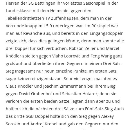
Herren der SG Bettringen
ihr
vorletztes
Saisonspiel
in
der
Landesklasse
mit dem
Heimspiel gegen den
Tabellen
drittl
etzten
TV Zuffenhausen
, dem man in der
Vorrunde knapp mit 5
:
9 unterlegen war.
Im Rückspiel war
man auf Revanche aus
,
und bereits in den Eingangsdoppeln
zeigte sich, dass dies gelingen könnte, denn man konnte alle
drei
Doppel
für sich verbuchen. Robson Zeiler und Marcel
Knödler spielten gegen Vlaho Lobrovic und Feng Wang
ganz
groß auf und überließen ihren Gegnern in einem Drei-Satz-
Sieg insgesamt nur neun einzelne Punkte, im ersten Satz
sogar keinen einzigen
davon
. Sehr viel enger machten es
Claus Knödler und Joachim Zimmermann bei ihrem Sieg
gegen David Grabenhof und Sebastian Hotarek, denn sie
verloren die ersten beiden Sätze, legten dann aber zu und
holten sich die nächsten drei Sätze zum Fünf-Satz-Sieg.
Auch
das dritte SGB-Doppel holte sich den Sieg gegen Alexey
Sorokin und Andrej Krebel und gab den Gegnern nur den