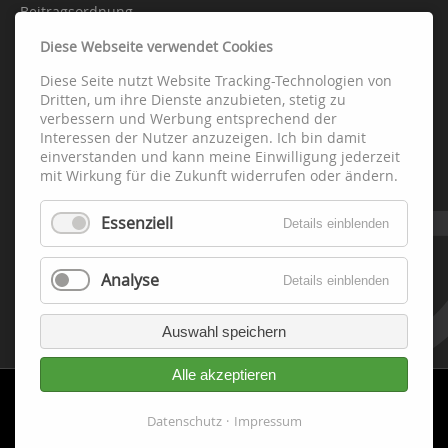
Beitragsordnung
Diese Webseite verwendet Cookies
Diese Seite nutzt Website Tracking-Technologien von
Abteilungen
Dritten, um ihre Dienste anzubieten, stetig zu
verbessern und Werbung entsprechend der
Interessen der Nutzer anzuzeigen. Ich bin damit
Fussball
einverstanden und kann meine Einwilligung jederzeit
Handball
mit Wirkung für die Zukunft widerrufen oder ändern.
Leichtathletik
Essenziell
Schach
Details einblenden
Tennis
Tischtennis
Analyse
Details einblenden
Fitness-Gesundheit-Turnen
Volleyball
Auswahl speichern
Alle akzeptieren
Datenschutz
Impressum
Cookie-
Datenschutz
Impressum
Einwilligung