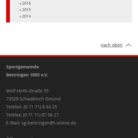
2016
2015
2014
nach oben
Sportgemeinde
Bettringen 1885 e.V.
Wolf-Hirth-Straße 55
73529 Schwäbisch Gmünd
Telefon: (0 71 71) 8 44 25
Telefax: (0 71 71) 87 06 27
E-Mail:
sg-bettringen@t-online.de