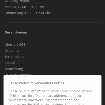
Öffnungszeiten
Montag 17.00 - 19.00 Uhr
Donnerstag 09:30 - 11:30 Uhr
Gesamtverein
Über die SGB
Aktuelles
Terminplaner
Kontakte
Anmeldung
Beitragsordnung
Diese Webseite verwendet Cookies
Diese Seite nutzt Website Tracking-Technologien von
Abteilungen
Dritten, um ihre Dienste anzubieten, stetig zu
verbessern und Werbung entsprechend der
Interessen der Nutzer anzuzeigen. Ich bin damit