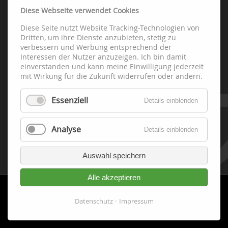
Diese Webseite verwendet Cookies
Diese Seite nutzt Website Tracking-Technologien von
Abteilungen
Dritten, um ihre Dienste anzubieten, stetig zu
verbessern und Werbung entsprechend der
Interessen der Nutzer anzuzeigen. Ich bin damit
Fussball
einverstanden und kann meine Einwilligung jederzeit
Handball
mit Wirkung für die Zukunft widerrufen oder ändern.
Leichtathletik
Essenziell
Schach
Details einblenden
Tennis
Tischtennis
Analyse
Details einblenden
Fitness-Gesundheit-Turnen
Volleyball
Auswahl speichern
Alle akzeptieren
Datenschutz
Impressum
Cookie-
Datenschutz
Impressum
Einwilligung