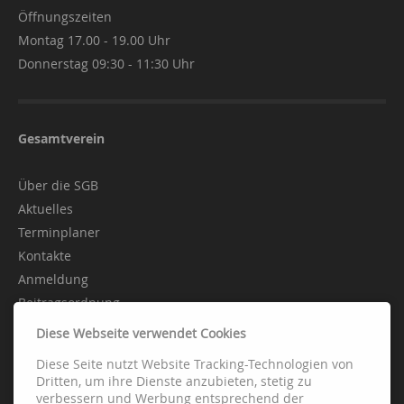
Öffnungszeiten
Montag 17.00 - 19.00 Uhr
Donnerstag 09:30 - 11:30 Uhr
Gesamtverein
Über die SGB
Aktuelles
Terminplaner
Kontakte
Anmeldung
Beitragsordnung
Diese Webseite verwendet Cookies
Diese Seite nutzt Website Tracking-Technologien von
Abteilungen
Dritten, um ihre Dienste anzubieten, stetig zu
verbessern und Werbung entsprechend der