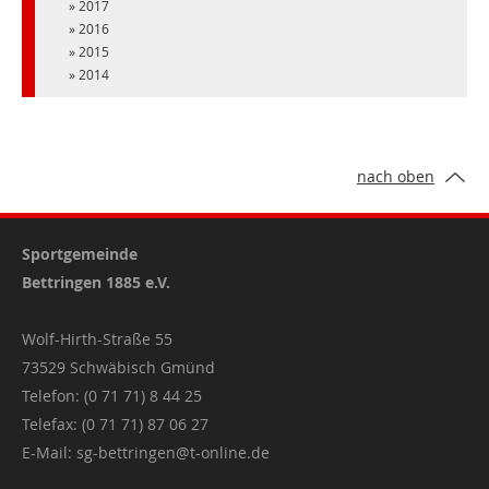
2017
2016
2015
2014
nach oben
Sportgemeinde
Bettringen 1885 e.V.
Wolf-Hirth-Straße 55
73529 Schwäbisch Gmünd
Telefon: (0 71 71) 8 44 25
Telefax: (0 71 71) 87 06 27
E-Mail:
sg-bettringen@t-online.de