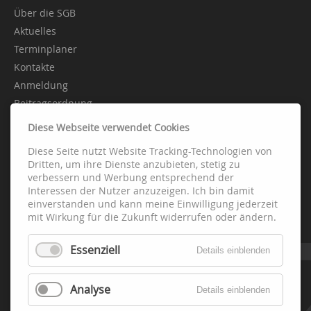
Über die SGB
Aktuelles
Terminplaner
Kontakte
Anmeldung
Beitragsordnung
Diese Webseite verwendet Cookies
Diese Seite nutzt Website Tracking-Technologien von
Abteilungen
Dritten, um ihre Dienste anzubieten, stetig zu
verbessern und Werbung entsprechend der
Interessen der Nutzer anzuzeigen. Ich bin damit
Fussball
einverstanden und kann meine Einwilligung jederzeit
Handball
mit Wirkung für die Zukunft widerrufen oder ändern.
Leichtathletik
Essenziell
Schach
Details einblenden
Tennis
Tischtennis
Analyse
Details einblenden
Fitness-Gesundheit-Turnen