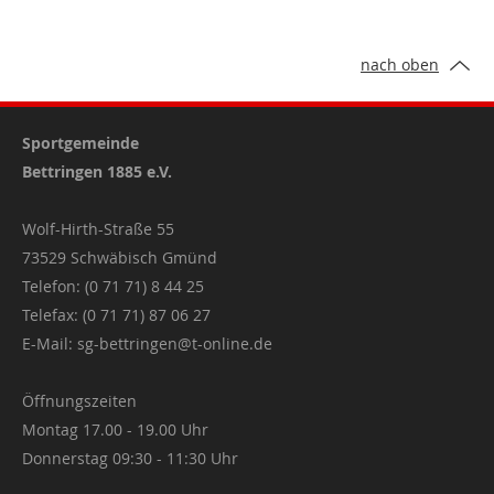
nach oben
Sportgemeinde
Bettringen 1885 e.V.
Wolf-Hirth-Straße 55
73529 Schwäbisch Gmünd
Telefon: (0 71 71) 8 44 25
Telefax: (0 71 71) 87 06 27
E-Mail:
sg-bettringen@t-online.de
Öffnungszeiten
Montag 17.00 - 19.00 Uhr
Donnerstag 09:30 - 11:30 Uhr