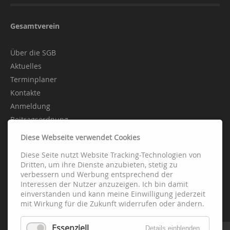
Gesamtverein
Über die SGB
Aktuelles
Terminplaner
Kontakte
Anmeldung
Beitragsordnung
Diese Webseite verwendet Cookies
Diese Seite nutzt Website Tracking-Technologien von
Abteilungen
Dritten, um ihre Dienste anzubieten, stetig zu
verbessern und Werbung entsprechend der
Interessen der Nutzer anzuzeigen. Ich bin damit
Fussball
einverstanden und kann meine Einwilligung jederzeit
Handball
mit Wirkung für die Zukunft widerrufen oder ändern.
Leichtathletik
Essenziell
Schach
Details einblenden