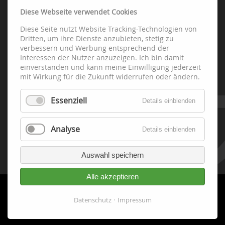
Diese Webseite verwendet Cookies
Diese Seite nutzt Website Tracking-Technologien von
Abteilungen
Dritten, um ihre Dienste anzubieten, stetig zu
verbessern und Werbung entsprechend der
Interessen der Nutzer anzuzeigen. Ich bin damit
Fussball
einverstanden und kann meine Einwilligung jederzeit
Handball
mit Wirkung für die Zukunft widerrufen oder ändern.
Leichtathletik
Essenziell
Schach
Details einblenden
Tennis
Tischtennis
Analyse
Details einblenden
Fitness-Gesundheit-Turnen
Volleyball
Auswahl speichern
Alle akzeptieren
Datenschutz
Impressum
Cookie-
Datenschutz
Impressum
Einwilligung